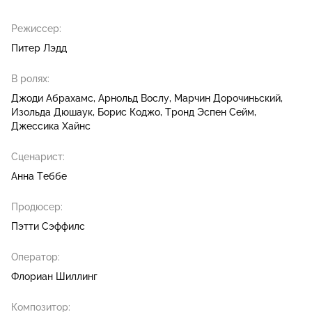
Режиссер:
Питер Лэдд
В ролях:
Джоди Абрахамс
Арнольд Вослу
Марчин Дорочиньский
Изольда Дюшаук
Борис Коджо
Тронд Эспен Сейм
Джессика Хайнс
Сценарист:
Анна Теббе
Продюсер:
Пэтти Сэффилс
Оператор:
Флориан Шиллинг
Композитор: