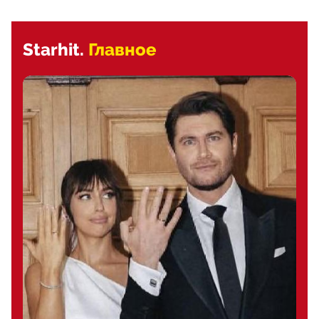
Starhit.
Главное