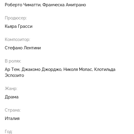
Роберто Чиматти
Франческа Амитрано
Продюсер:
Кьяра Грасси
Композитор:
Стефано Лентини
В ролях:
Ар Тем
Джакомо Джорджо
Николя Мопас
Клотильда
Эспозито
Жанр:
Драма
Страна:
Италия
Год: