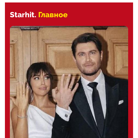
Starhit.
Главное