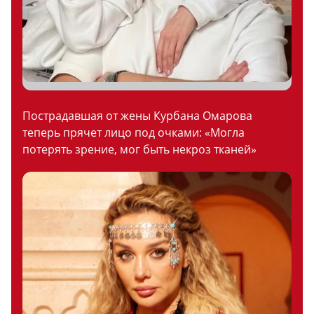
Пострадавшая от жены Курбана Омарова
теперь прячет лицо под очками: «Могла
потерять зрение, мог быть некроз тканей»