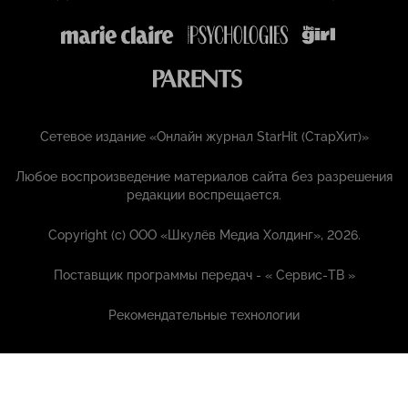
Сетевое издание «Онлайн журнал StarHit (СтарХит)»
Любое воспроизведение материалов сайта без разрешения
редакции воспрещается.
Copyright (с) ООО «Шкулёв Медиа Холдинг», 2026.
Поставщик программы передач - «
Сервис-ТВ
»
Рекомендательные технологии