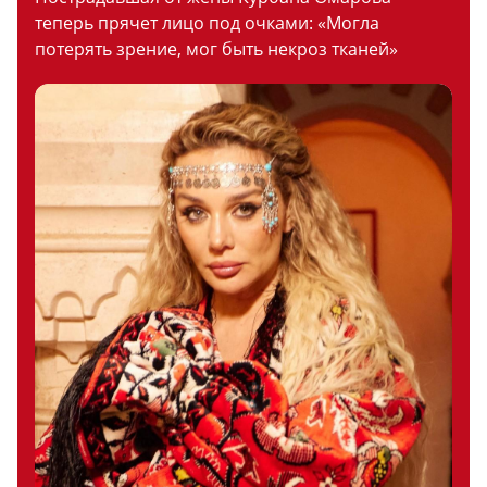
теперь прячет лицо под очками: «Могла
потерять зрение, мог быть некроз тканей»