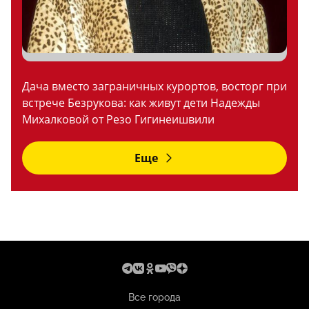
Дача вместо заграничных курортов, восторг при
встрече Безрукова: как живут дети Надежды
Михалковой от Резо Гигинеишвили
Еще
Все города