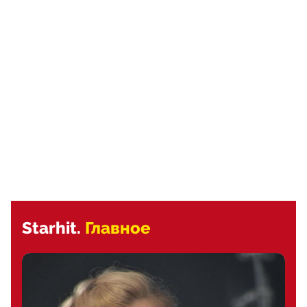
Starhit.
Главное