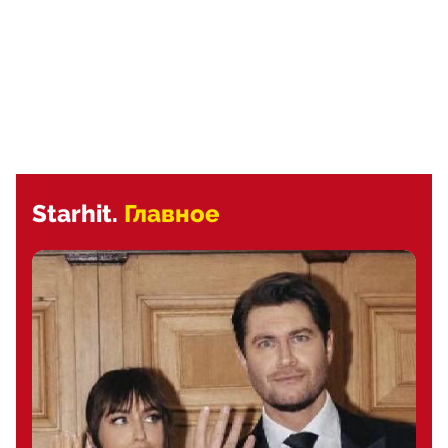
Starhit.
Главное