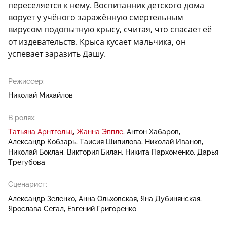
переселяется к нему. Воспитанник детского дома
ворует у учёного заражённую смертельным
вирусом подопытную крысу, считая, что спасает её
от издевательств. Крыса кусает мальчика, он
успевает заразить Дашу.
Режиссер:
Николай Михайлов
В ролях:
Татьяна Арнтгольц
Жанна Эппле
Антон Хабаров
Александр Кобзарь
Таисия Шипилова
Николай Иванов
Николай Боклан
Виктория Билан
Никита Пархоменко
Дарья
Трегубова
Сценарист:
Александр Зеленко
Анна Ольховская
Яна Дубинянская
Ярослава Сегал
Евгений Григоренко