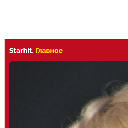
Starhit.
Главное