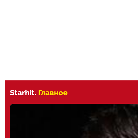
Starhit.
Главное