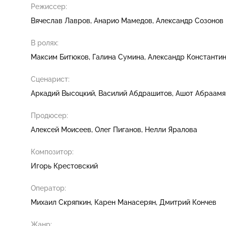
Режиссер:
Вячеслав Лавров
Анарио Мамедов
Александр Созонов
В ролях:
Максим Битюков
Галина Сумина
Александр Константи
Сценарист:
Аркадий Высоцкий
Василий Абдрашитов
Ашот Абраамя
Продюсер:
Алексей Моисеев
Олег Пиганов
Нелли Яралова
Композитор:
Игорь Крестовский
Оператор:
Михаил Скряпкин
Карен Манасерян
Дмитрий Кончев
Жанр: