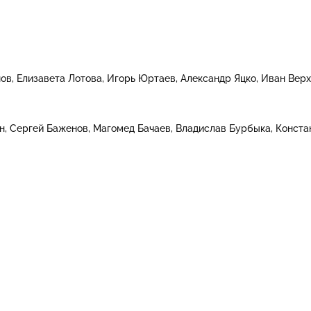
нов
Елизавета Лотова
Игорь Юртаев
Александр Яцко
Иван Вер
н
Сергей Баженов
Магомед Бачаев
Владислав Бурбыка
Конста