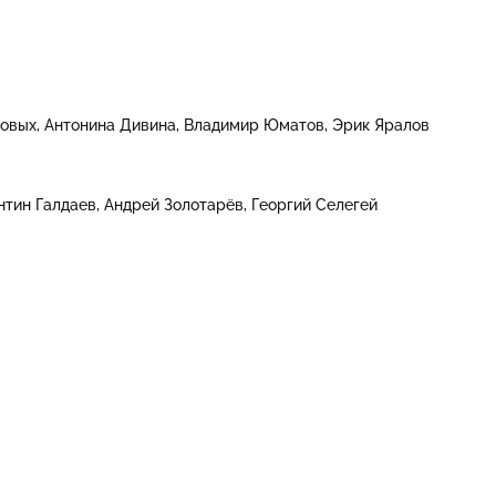
ховых
Антонина Дивина
Владимир Юматов
Эрик Яралов
нтин Галдаев
Андрей Золотарёв
Георгий Селегей