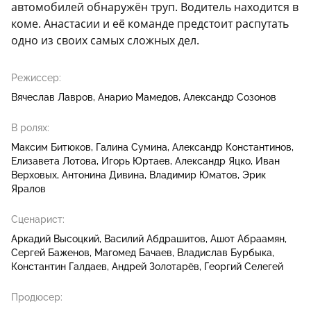
автомобилей обнаружён труп. Водитель находится в
коме. Анастасии и её команде предстоит распутать
одно из своих самых сложных дел.
Режиссер:
Вячеслав Лавров
Анарио Мамедов
Александр Созонов
В ролях:
Максим Битюков
Галина Сумина
Александр Константинов
Елизавета Лотова
Игорь Юртаев
Александр Яцко
Иван
Верховых
Антонина Дивина
Владимир Юматов
Эрик
Яралов
Сценарист:
Аркадий Высоцкий
Василий Абдрашитов
Ашот Абраамян
Сергей Баженов
Магомед Бачаев
Владислав Бурбыка
Константин Галдаев
Андрей Золотарёв
Георгий Селегей
Продюсер: