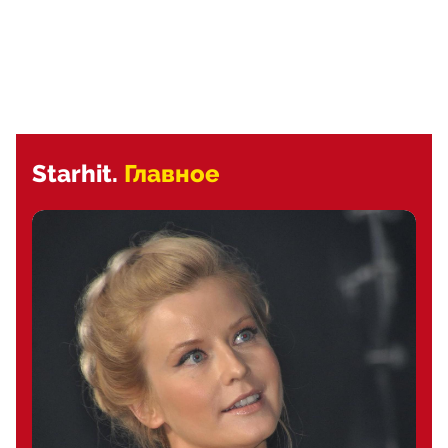
Starhit.
Главное