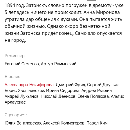
1894 год. Затонскъ словно погружён в дремоту - уже
5 лет здесь ничего не происходит. Анна Миронова
утратила дар общения с духами. Она пытается жить
обычной жизнью. Однако скоро безмятежной
жизни Затонска придёт конец. Само зло опускается
на город.
Режиссер:
Евгений Семенов
Артур Румынский
В ролях:
Александра Никифорова
Дмитрий Фрид
Сергей Друзьяк
Борис Хвошнянский
Ирина Сидорова
Андрей Рыклин
Андрей Лукьянов
Николай Денисов
Елена Полякова
Альгис
Арлаускас
Сценарист:
Юлия Венгловская
Алексей Колмогоров
Павел Ким