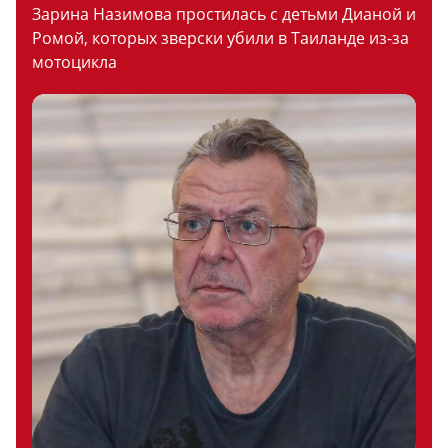
Зарина Назимова простилась с детьми Дианой и
Ромой, которых зверски убили в Таиланде из-за
мотоцикла