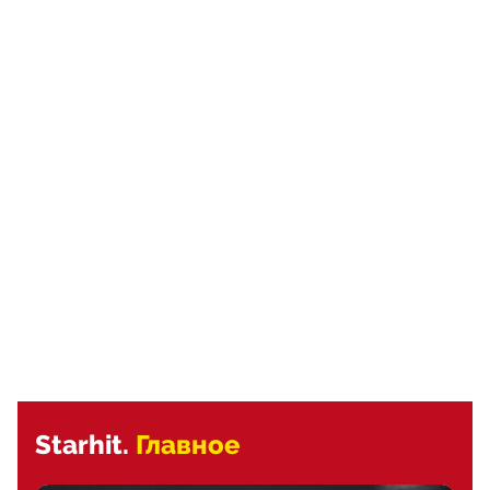
Starhit.
Главное