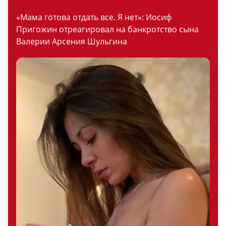
«Мама готова отдать все. Я нет»: Иосиф
Пригожин отреагировал на банкротство сына
Валерии Арсения Шульгина