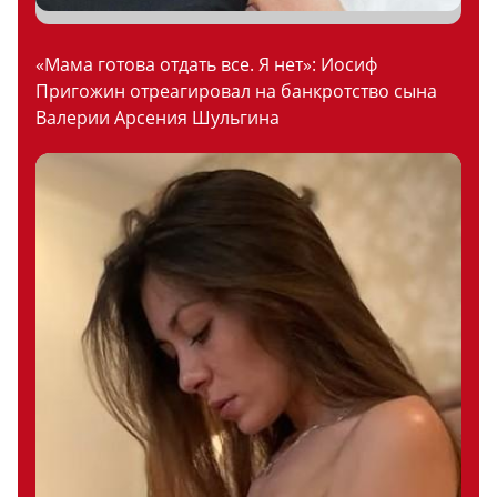
«Мама готова отдать все. Я нет»: Иосиф
Пригожин отреагировал на банкротство сына
Валерии Арсения Шульгина