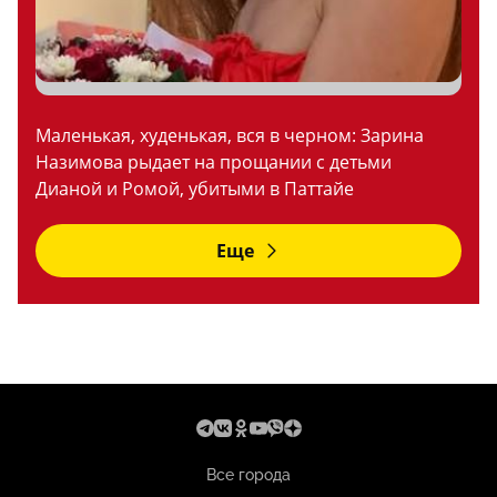
Маленькая, худенькая, вся в черном: Зарина
Назимова рыдает на прощании с детьми
Дианой и Ромой, убитыми в Паттайе
Еще
Все города