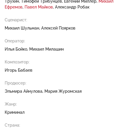
Трухин
Тимофей Трибунцев
Евгений Миллер
Михаил
Ефремов
Павел Майков
Александр Робак
Сценарист:
Михаил Шульман
Алексей Поярков
Оператор:
Илья Бойко
Михаил Милашин
Композитор:
Игорь Бабаев
Продюсер:
Эльмира Айнулова
Мария Журомская
Жанр:
Криминал
Страна: