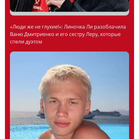
«Люди же не глухие!»: Линочка Ли разоблачила
Ваню Дмитриенко и его сестру Леру, которые
спели дуэтом