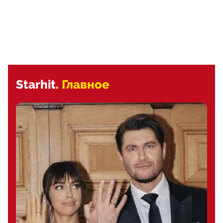
Starhit.
Главное