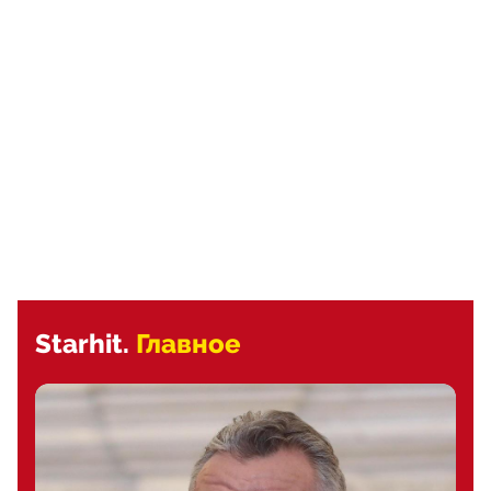
Starhit.
Главное