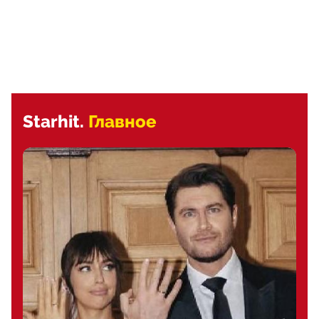
Starhit.
Главное