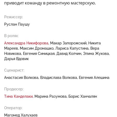
приводит команду в ремонтную мастерскую.
Режиссер:
Руслан Паушу
В ролях:
Александра Никифорова
Макар Запорожский
Никита
Мареев
Максим Дромашко
Лариса Капустина
Вера
Новикова
Евгения Синицкая
Давид Колчин
Элина Жукова
Дарья Вдовик
Сценарист:
Анастасия Волкова
Владислава Волкова
Евгения Алешина
Продюсер:
Тина Канделаки
Марина Разумова
Борис Ханчалян
Оператор:
Магомед Халухаев