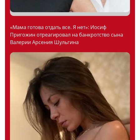
«Мама готова отдать все. Я нет»: Иосиф
Пригожин отреагировал на банкротство сына
Валерии Арсения Шульгина