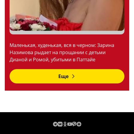
Маленькая, худенькая, вся в черном: Зарина
Назимова рыдает на прощании с детьми
Дианой и Ромой, убитыми в Паттайе
Еще