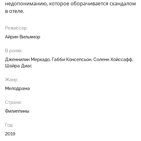
недопониманию, которое оборачивается скандалом
в отеле.
Режиссер:
Айрин Вильямор
В ролях:
Дженнилин Меркадо
Габби Консепсьон
Соленн Хойссафф
Шайра Диас
Жанр:
Мелодрама
Страна:
Филиппины
Год:
2019