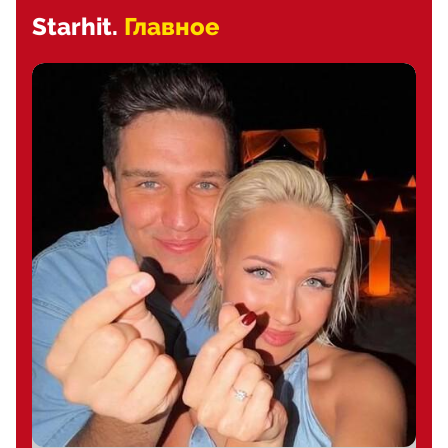
Starhit.
Главное