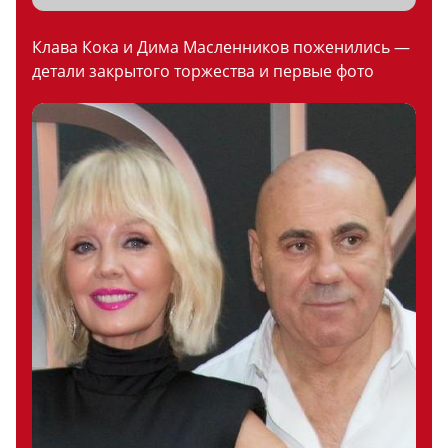
Клава Кока и Дима Масленников поженились —
детали закрытого торжества и первые фото