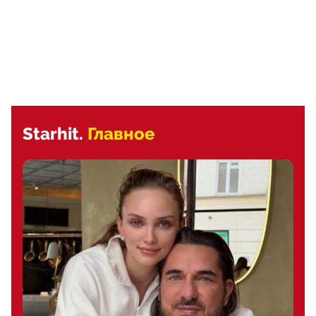
Starhit.
Главное