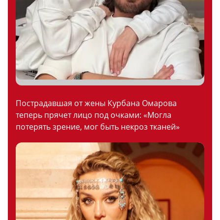
Пострадавшая от жены Курбана Омарова
теперь прячет лицо под очками: «Могла
потерять зрение, мог быть некроз тканей»