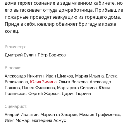
дома теряет сознание в задымленном кабинете, но
его вытаскивает оттуда домработница. Прибывшие
пожарные проводят эвакуацию из горящего дома.
Придя в себя, ювелир обвиняет бригаду в краже
колец.
Режиссер:
Дмитрий Булин
Пётр Борисов
В ролях:
Александр Никитин
Иван Шмаков
Мария Ильина
Елена
Великанова
Юлия Зимина
Ольга Волкова
Александр
Пашков
Павел Филиппов
Маргарита Силкина
Юлия
Полынская
Сергей Жарков
Дария Тюрина
Сценарист:
Андрей Ивашкин
Мариэтта Захарян
Михаил Трофименко
Илья Можар
Екатерина Асмус