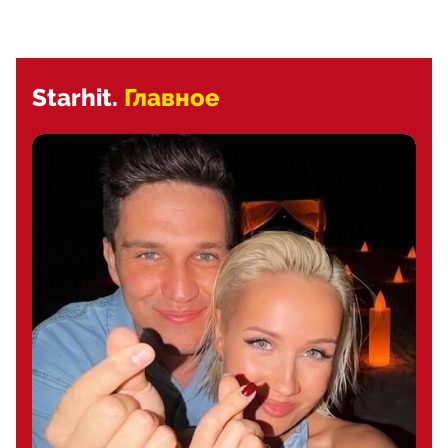
Starhit.
Главное