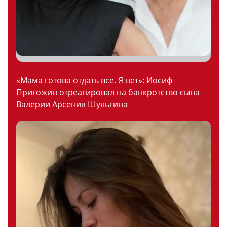
«Мама готова отдать все. Я нет»: Иосиф
Пригожин отреагировал на банкротство сына
Валерии Арсения Шульгина