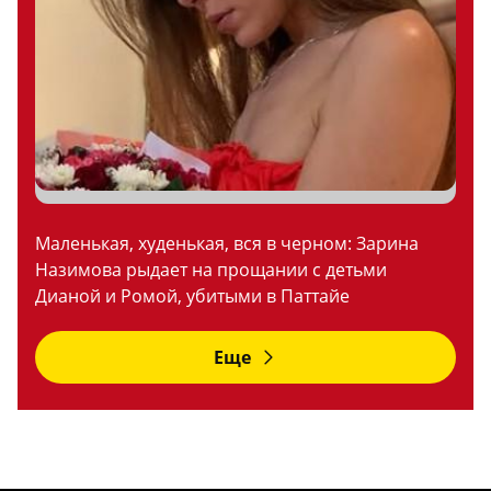
Маленькая, худенькая, вся в черном: Зарина
Назимова рыдает на прощании с детьми
Дианой и Ромой, убитыми в Паттайе
Еще