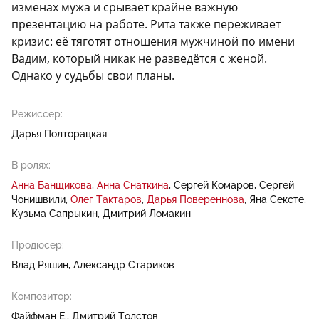
изменах мужа и срывает крайне важную
презентацию на работе. Рита также переживает
кризис: её тяготят отношения мужчиной по имени
Вадим, который никак не разведётся с женой.
Однако у судьбы свои планы.
Режиссер:
Дарья Полторацкая
В ролях:
Анна Банщикова
Анна Снаткина
Сергей Комаров
Сергей
Чонишвили
Олег Тактаров
Дарья Повереннова
Яна Сексте
Кузьма Сапрыкин
Дмитрий Ломакин
Продюсер:
Влад Ряшин
Александр Стариков
Композитор:
Файфман Е.
Дмитрий Толстов