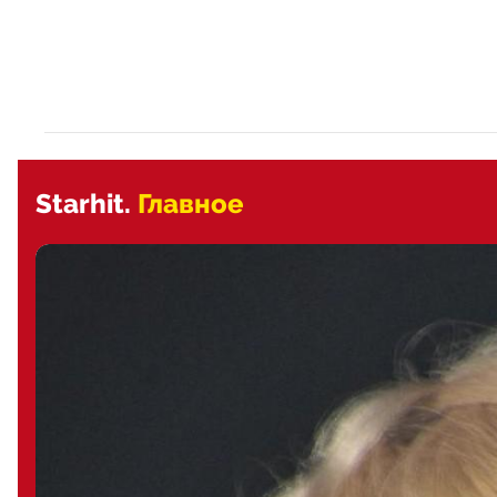
Starhit.
Главное