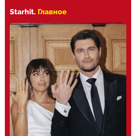
Starhit.
Главное