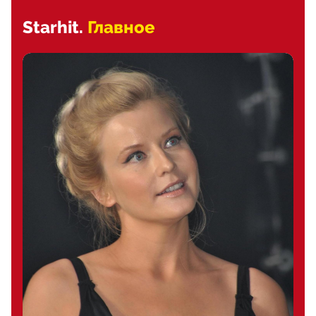
Starhit.
Главное