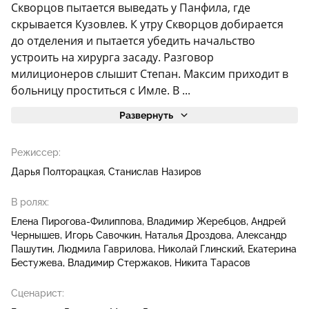
Скворцов пытается выведать у Панфила, где
скрывается Кузовлев. К утру Скворцов добирается
до отделения и пытается убедить начальство
устроить на хирурга засаду. Разговор
милиционеров слышит Степан. Максим приходит в
больницу проститься с Имле. В ...
Развернуть
Режиссер:
Дарья Полторацкая
Станислав Назиров
В ролях:
Елена Пирогова-Филиппова
Владимир Жеребцов
Андрей
Чернышев
Игорь Савочкин
Наталья Дроздова
Александр
Пашутин
Людмила Гаврилова
Николай Глинский
Екатерина
Бестужева
Владимир Стержаков
Никита Тарасов
Сценарист: