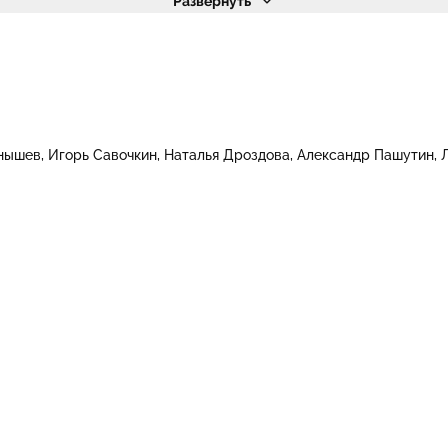
Развернуть
нышев
Игорь Савочкин
Наталья Дроздова
Александр Пашутин