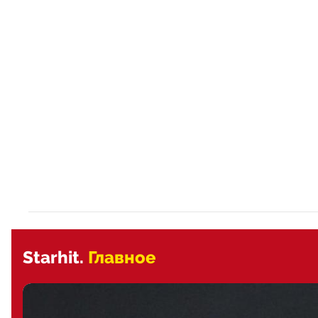
Starhit.
Главное