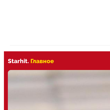
Starhit.
Главное