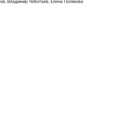
лов
Владимир Чеботаев
Елена Полякова