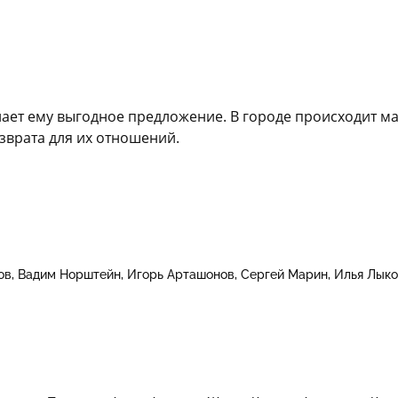
ает ему выгодное предложение. В городе происходит мас
зврата для их отношений.
ов
Вадим Норштейн
Игорь Арташонов
Сергей Марин
Илья Лыко