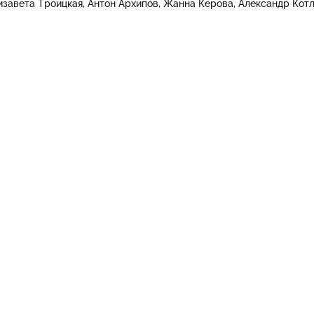
изавета Троицкая
Антон Архипов
Жанна Керова
Александр Кот