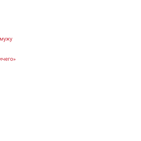
 мужу
ничего»