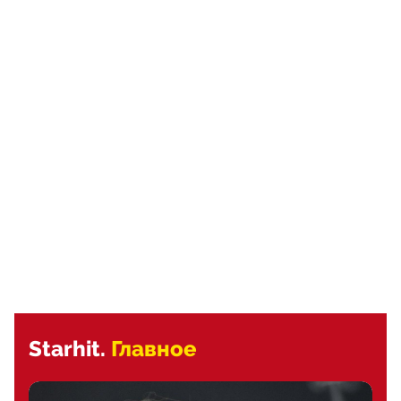
Starhit.
Главное