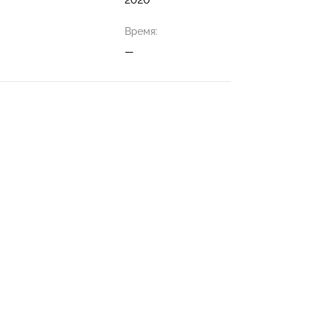
Время:
—