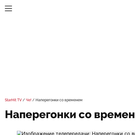
StarHit TV
Че!
Наперегонки со временем
Наперегонки со време