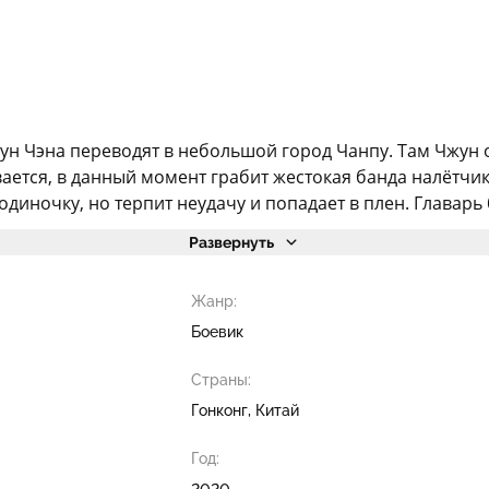
жун Чэна переводят в небольшой город Чанпу. Там Чжун
вается, в данный момент грабит жестокая банда налётчи
диночку, но терпит неудачу и попадает в плен. Главарь 
Развернуть
Жанр:
Боевик
Страны:
Гонконг, Китай
Год:
2020