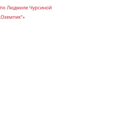
т по Людмиле Чурсиной
„Оземпик“»