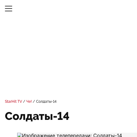
StarHit TV
Че!
Солдаты-14
Солдаты-14