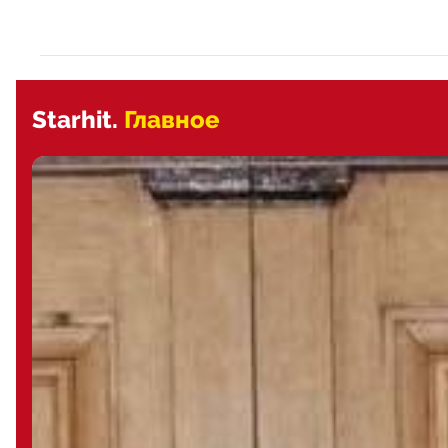
Starhit.
Главное