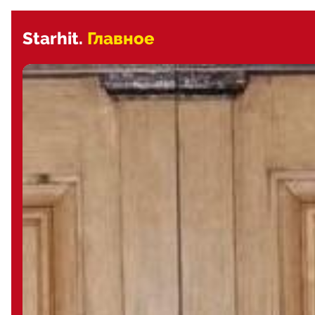
Starhit.
Главное