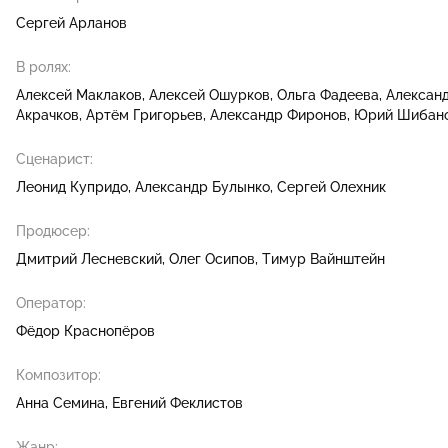
Сергей Арланов
В ролях:
Алексей Маклаков
Алексей Ошурков
Ольга Фадеева
Алексан
Акрачков
Артём Григорьев
Александр Фиронов
Юрий Шибан
Сценарист:
Леонид Купридо
Александр Булынко
Сергей Олехник
Продюсер:
Дмитрий Лесневский
Олег Осипов
Тимур Вайнштейн
Оператор:
Фёдор Краснопёров
Композитор:
Анна Семина
Евгений Феклистов
Жанр: