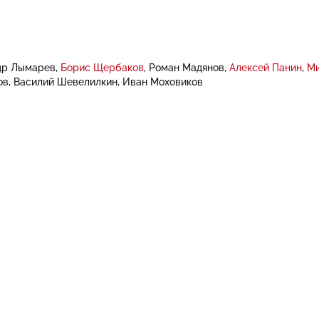
др Лымарев
Борис Щербаков
Роман Мадянов
Алексей Панин
Ми
ов
Василий Шевелилкин
Иван Моховиков