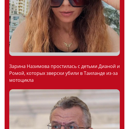
Зарина Назимова простилась с детьми Дианой и
Ромой, которых зверски убили в Таиланде из-за
мотоцикла