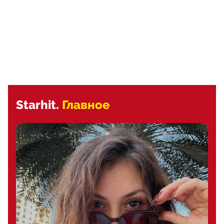
Starhit.
Главное