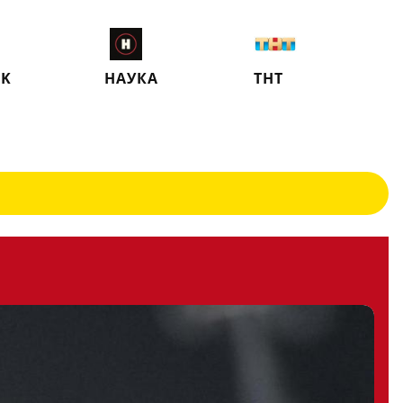
CK
НАУКА
ТНТ