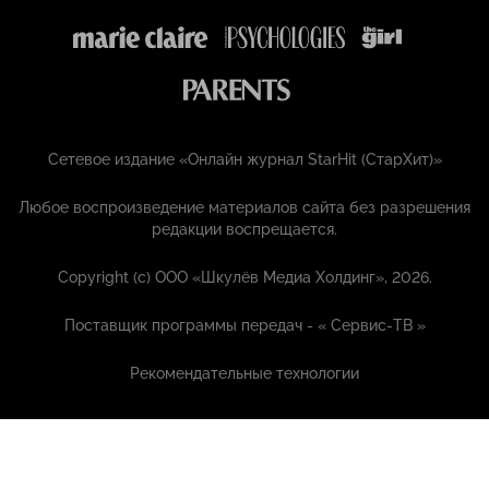
Сетевое издание «Онлайн журнал StarHit (СтарХит)»
Любое воспроизведение материалов сайта без разрешения
редакции воспрещается.
Copyright (с) ООО «Шкулёв Медиа Холдинг», 2026.
Поставщик программы передач - «
Сервис-ТВ
»
Рекомендательные технологии