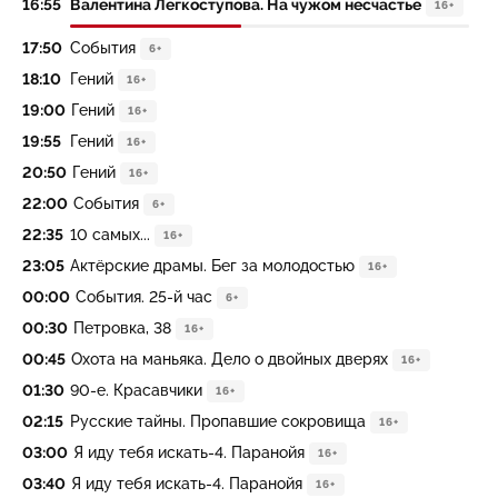
16:55
Валентина Легкоступова. На чужом несчастье
16+
17:50
События
6+
18:10
Гений
16+
19:00
Гений
16+
19:55
Гений
16+
20:50
Гений
16+
22:00
События
6+
22:35
10 самых...
16+
23:05
Актёрские драмы. Бег за молодостью
16+
00:00
События. 25-й час
6+
00:30
Петровка, 38
16+
00:45
Охота на маньяка. Дело о двойных дверях
16+
01:30
90-е. Красавчики
16+
02:15
Русские тайны. Пропавшие сокровища
16+
03:00
Я иду тебя искать-4. Паранойя
16+
03:40
Я иду тебя искать-4. Паранойя
16+