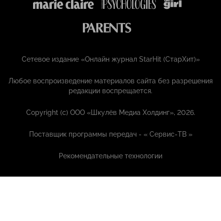
Сетевое издание «Онлайн журнал StarHit (СтарХит)»
Любое воспроизведение материалов сайта без разрешения
редакции воспрещается.
Copyright (с) ООО «Шкулёв Медиа Холдинг», 2026.
Поставщик программы передач - «
Сервис-ТВ
»
Рекомендательные технологии