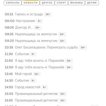
СЕРИАЛЫ
НОВОСТИ
ДРУГОЕ
СПОРТ
ФИЛЬМЫ
ДЕТЯМ
05:15
Гипноз и эстрада
16+
06:00
Настроение
6+
08:05
Доктор И...
16+
08:35
Ныряльщица за жемчугом
12+
09:25
Ныряльщица за жемчугом
12+
10:35
Олег Басилашвили. Переиграть судьбу
16+
11:30
События
6+
11:50
Я иду тебя искать-4. Паранойя
16+
12:50
Я иду тебя искать-4. Паранойя
16+
13:45
Мой герой
12+
14:30
События
6+
14:50
Город новостей
6+
15:05
Провинциальный детектив
16+
15:55
Провинциальный детектив
16+