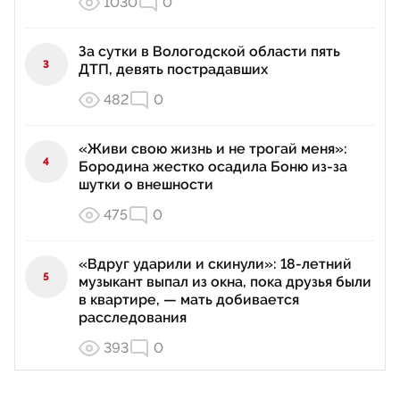
1030
0
За сутки в Вологодской области пять
3
ДТП, девять пострадавших
482
0
«Живи свою жизнь и не трогай меня»:
4
Бородина жестко осадила Боню из‑за
шутки о внешности
475
0
«Вдруг ударили и скинули»: 18-летний
5
музыкант выпал из окна, пока друзья были
в квартире, — мать добивается
расследования
393
0