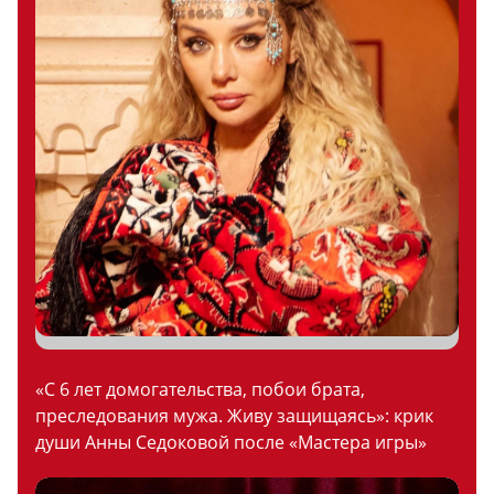
«С 6 лет домогательства, побои брата,
преследования мужа. Живу защищаясь»: крик
души Анны Седоковой после «Мастера игры»