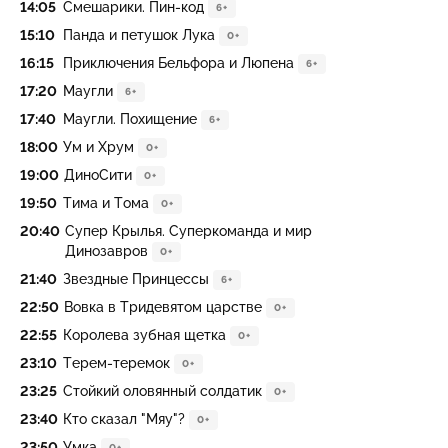
14:05
Смешарики. Пин-код
6+
15:10
Панда и петушок Лука
0+
16:15
Приключения Бельфора и Люпена
6+
17:20
Маугли
6+
17:40
Маугли. Похищение
6+
18:00
Ум и Хрум
0+
19:00
ДиноСити
0+
19:50
Тима и Тома
0+
20:40
Супер Крылья. Суперкоманда и мир
Динозавров
0+
21:40
Звездные Принцессы
6+
22:50
Вовка в Тридевятом царстве
0+
22:55
Королева зубная щетка
0+
23:10
Терем-теремок
0+
23:25
Стойкий оловянный солдатик
0+
23:40
Кто сказал "Мяу"?
0+
23:50
Умка
0+