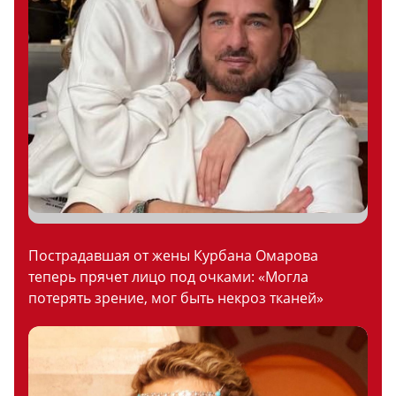
Пострадавшая от жены Курбана Омарова
теперь прячет лицо под очками: «Могла
потерять зрение, мог быть некроз тканей»