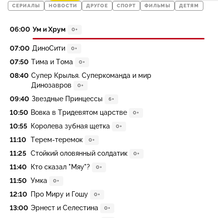
СЕРИАЛЫ
НОВОСТИ
ДРУГОЕ
СПОРТ
ФИЛЬМЫ
ДЕТЯМ
06:00
Ум и Хрум
0+
07:00
ДиноСити
0+
07:50
Тима и Тома
0+
08:40
Супер Крылья. Суперкоманда и мир
Динозавров
0+
09:40
Звездные Принцессы
6+
10:50
Вовка в Тридевятом царстве
0+
10:55
Королева зубная щетка
0+
11:10
Терем-теремок
0+
11:25
Стойкий оловянный солдатик
0+
11:40
Кто сказал "Мяу"?
0+
11:50
Умка
0+
12:10
Про Миру и Гошу
0+
13:00
Эрнест и Селестина
0+