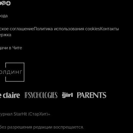
рода
ское соглашение
Политика использования cookies
Контакты
ержка
ачи в Чите
рнал StarHit (СтарХит)»
без разрешения редакции воспрещается.