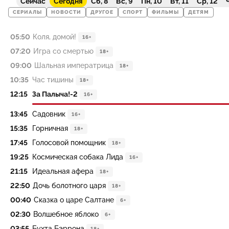
Сейчас
Сегодня
Сб, 8
Вс, 9
Пн, 10
Вт, 11
Ср, 12
Ч
СЕРИАЛЫ
НОВОСТИ
ДРУГОЕ
СПОРТ
ФИЛЬМЫ
ДЕТЯМ
05:50
Коля, домой!
16+
07:20
Игра со смертью
18+
09:00
Шальная императрица
18+
10:35
Час тишины
18+
12:15
За Палыча!-2
16+
13:45
Садовник
16+
15:35
Горничная
18+
17:45
Голосовой помощник
18+
19:25
Космическая собака Лида
16+
21:15
Идеальная афера
18+
22:50
Дочь болотного царя
18+
00:40
Сказка о царе Салтане
6+
02:30
Волшебное яблоко
6+
03:55
Бухта Бэррона
18+