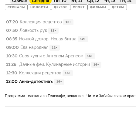
Сейчас
Сегодня
Пн, 10
Вт, 11
Ср, 12
Чт, 13
Пт, 14
СЕРИАЛЫ
НОВОСТИ
ДРУГОЕ
СПОРТ
ФИЛЬМЫ
ДЕТЯМ
07:20
Коллекция рецептов
16+
07:50
Ловкость рук
12+
08:35
Ночной дожор. Новая битва
12+
09:00
Еда народная
12+
10:30
Своя кухня с Антоном Аренсом
16+
11:25
Дачные феи. Кулинарные истории
16+
12:30
Коллекция рецептов
16+
13:00
Анна-детективъ
16+
Программа телеканала Телекафе, вещание в Чите и Забайкальском крае