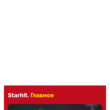
Starhit.
Главное