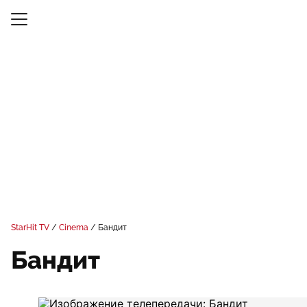
StarHit TV
Cinema
Бандит
Бандит