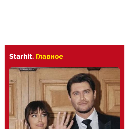
Starhit.
Главное