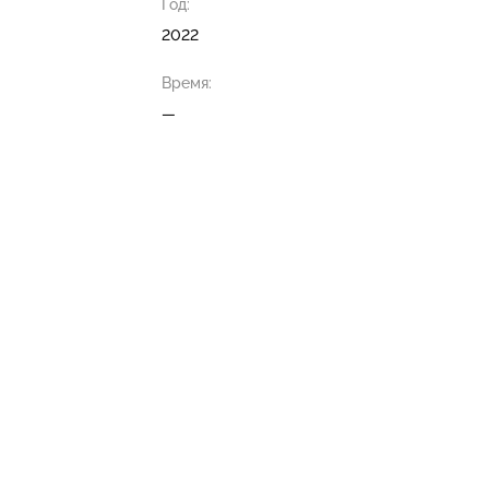
Год:
2022
Время:
—