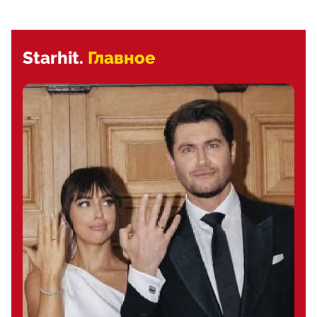
Starhit.
Главное