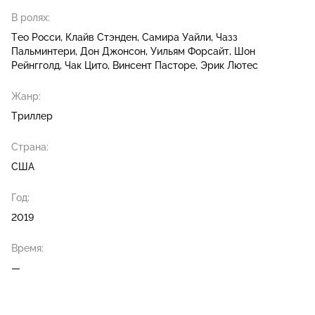
В ролях:
Тео Росси
Клайв Стэнден
Самира Уайли
Чазз
Пальминтери
Дон Джонсон
Уильям Форсайт
Шон
Рейнгголд
Чак Цито
Винсент Пасторе
Эрик Лютес
Жанр:
Триллер
Страна:
США
Год:
2019
Время:
—