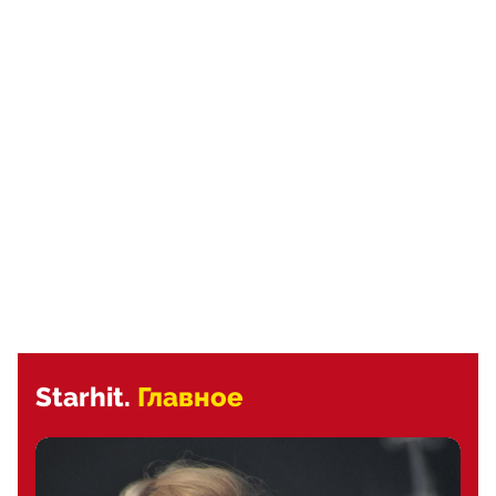
Starhit.
Главное