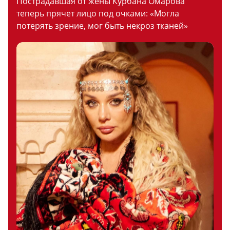
Пострадавшая от жены Курбана Омарова
теперь прячет лицо под очками: «Могла
потерять зрение, мог быть некроз тканей»