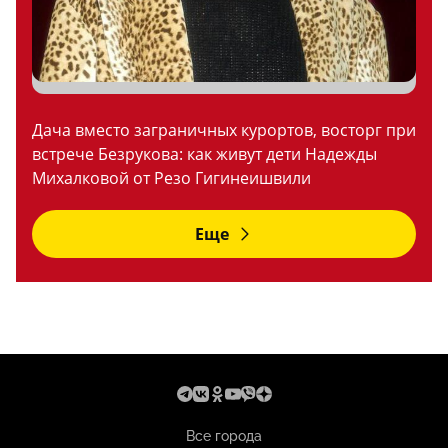
Дача вместо заграничных курортов, восторг при
встрече Безрукова: как живут дети Надежды
Михалковой от Резо Гигинеишвили
Еще
Все города