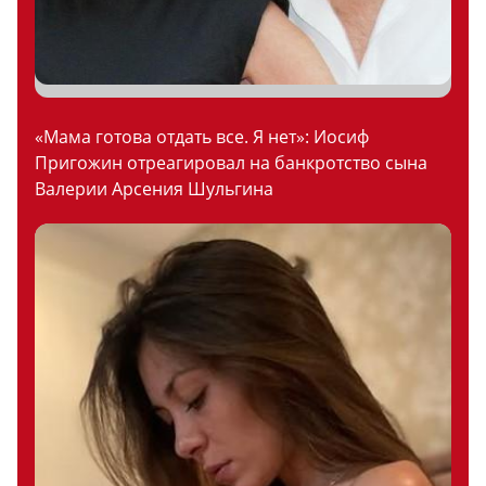
«Мама готова отдать все. Я нет»: Иосиф
Пригожин отреагировал на банкротство сына
Валерии Арсения Шульгина