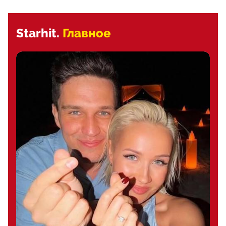
Starhit.
Главное