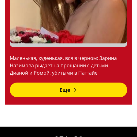
Маленькая, худенькая, вся в черном: Зарина
Назимова рыдает на прощании с детьми
Дианой и Ромой, убитыми в Паттайе
Еще