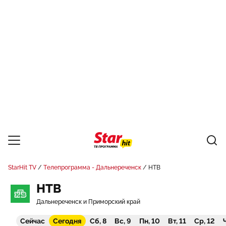
StarHit TV
Телепрограмма - Дальнереченск
НТВ
НТВ
Дальнереченск и Приморский край
Сейчас
Сегодня
Сб, 8
Вс, 9
Пн, 10
Вт, 11
Ср, 12
Ч