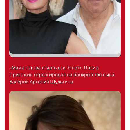
«Мама готова отдать все. Я нет»: Иосиф
Пригожин отреагировал на банкротство сына
Валерии Арсения Шульгина