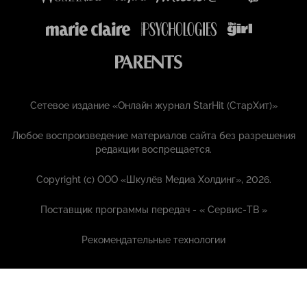
Сетевое издание «Онлайн журнал StarHit (СтарХит)»
Любое воспроизведение материалов сайта без разрешения
редакции воспрещается.
Copyright (с) ООО «Шкулёв Медиа Холдинг», 2026.
Поставщик программы передач - «
Сервис-ТВ
»
Рекомендательные технологии