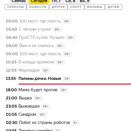
Сейчас
Сегодня
Пт, 7
Сб, 8
Вс, 9
СЕРИАЛЫ
НОВОСТИ
ДРУГОЕ
СПОРТ
ФИЛЬМЫ
ДЕТЯМ
05:00
100 мест, где поесть
16+
05:50
С лёгким утром!
16+
06:40
ПроСТО кухня. Лучшее
12+
08:00
Вам и не снилось
16+
09:00
100 мест, где поесть
16+
10:25
В кольце времени
16+
12:05
Мармадюк
12+
13:55
Папины дочки. Новые
12+
18:00
Мама будет против
16+
21:00
Вышка
16+
23:05
Выжившая
18+
01:05
Синдром
16+
02:30
Побег из страны роботов
6+
03:55
Ленивая семейка
6+