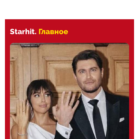
Starhit.
Главное