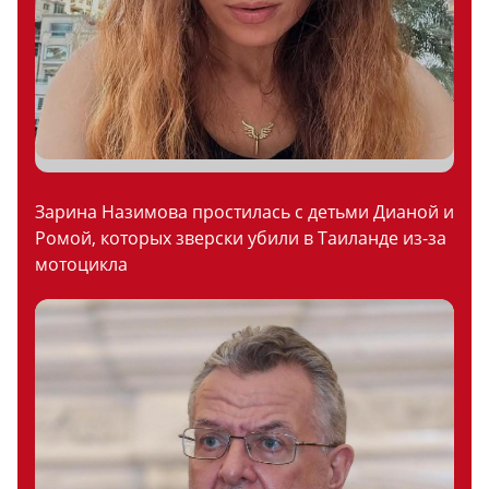
Зарина Назимова простилась с детьми Дианой и
Ромой, которых зверски убили в Таиланде из-за
мотоцикла