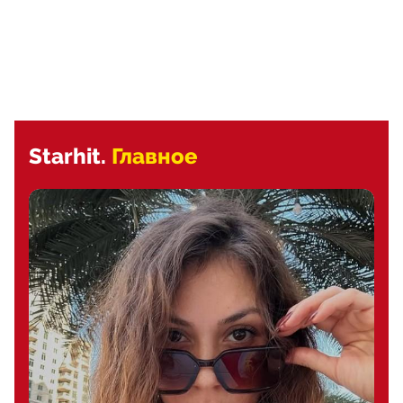
Starhit.
Главное